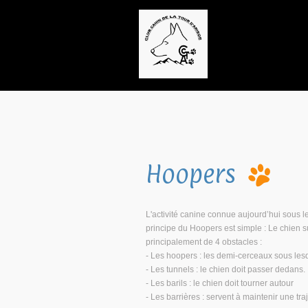
Hoopers
L'activité canine connue aujourd’hui sous 
principe du Hoopers est simple : Le chien 
principalement de 4 obstacles :
- Les hoopers : les demi-cerceaux sous lesq
- Les tunnels : le chien doit passer dedans.
- Les barils : le chien doit tourner autour
- Les barrières : servent à maintenir une tra