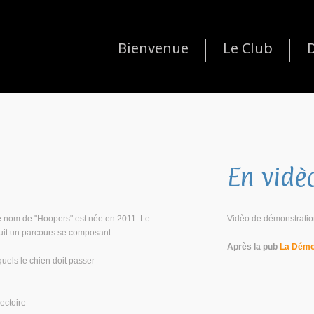
Bienvenue
Le Club
D
En vidè
le nom de "Hoopers" est née en 2011. Le
Vidèo de démonstration 
suit un parcours se composant
Après la pub
La Dém
uels le chien doit passer
jectoire