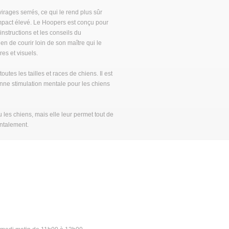
virages serrés, ce qui le rend plus sûr
impact élevé. Le Hoopers est conçu pour
instructions et les conseils du
n de courir loin de son maître qui le
es et visuels.
tes les tailles et races de chiens. Il est
nne stimulation mentale pour les chiens
peu les chiens, mais elle leur permet tout de
ntalement.