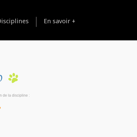
isciplines
En savoir +
o
de la discipline :
o